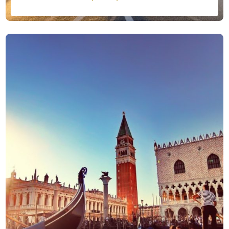
Venga con nosotros al tour privado De Budapest a
Venecia y explore las hermosas ciudades y paisajes
de Hungría, Croacia, Eslovenia e Italia. El tour lo llevará
por la mágica Budapest, la capital croata, Zagreb y la
impresionante naturaleza de Eslovenia con lagos Bled
y Bohinj en los Alpes julianos y fantástica cueva de
Postojna. Y qué mejor manera de terminar el tour que
disfrutar de la vida en la romántica Venecia.
Precio desde
2390,00€ – 10030,00 €
/
persona
Más info
Reservar ahora