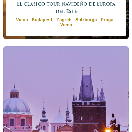
El clásico tour navideño de Europa
del Este
Viena - Budapest - Zagreb - Salzburgo - Praga -
Viena
El clásico tour navideño lo lleva a algunos de los
mejores mercados navideños en Europa del Este.
Explore Viena iluminada, Budapest, una de las
ciudades más bellas de Europa, Ljubljana con la
verdadera atmósfera navideña (con una visita corta de
la Cueva de Postojna y Lago de Bled), pintorescos
pueblos alrededor de Salzburgo y el preciosos
mercados navideños de Praga.
Precio desde
3895,00€ - 15785,00 €
/
persona
Más info
Reservar ahora