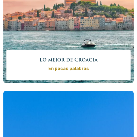
Lo mejor de Croacia
En pocas palabras
Tour privado de Croacia con guía experto local. Visite
todos los sitios imprescindibles de Croacia en este
tour de 9 días. Descubra las ciudades de Rovinj, Pula y
los impresionantes Lagos de Plitvice en Istria, disfrute
de la puesta de sol más hermosa de Zadar, camine por
las calles antiguas de Trogir y Split y experimente la
isla del jet set, Hvar.
Precio desde
2400,00€ – 10290,00 €
/
persona