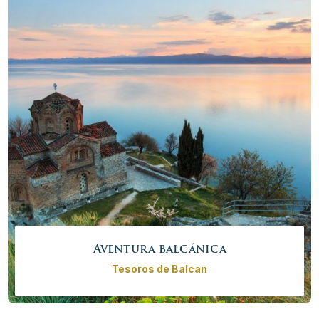
Precio desde
2550,00€ - 10790,00 €
/
persona
Más info
Reservar ahora
Aventura balcánica
Tesoros de Balcan
Prepárese para la mejor aventura de los Balcanes.
Explore los paisajes naturales y tesoros culturales de