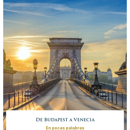
tiempos turbulentos está esperando a que lo
redescubra. ¡Definitivamente un tour que no se lo
puede perder!
Precio desde
4135,00€ - 17910,00 €
/
persona
Más info
Reservar ahora
De Budapest a Venecia
En pocas palabras