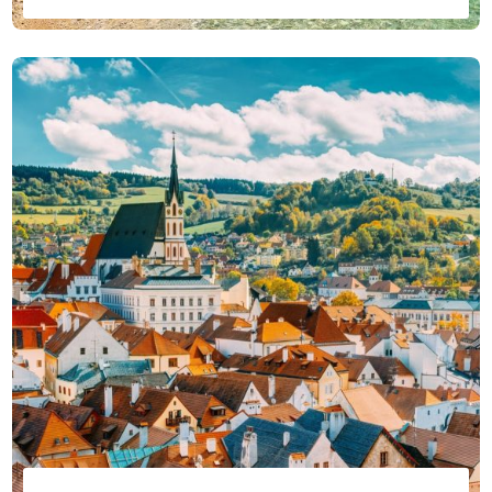
Visite Lo mejor de Croacia y Eslovenia. Sienta los Alpes
con el pintoresco Bled y saboree el Mediterráneo con
las perlas del Adriático, Hvar y Dubrovnik. El recorrido
lo llevará a la encantadora Ljubljana, a los asombrosos
lagos de Plitvice y a las ciudades costeras de Hvar,
Dubrovnik y Split en esta excursión privada por
Eslovenia y Croacia.
Precio desde
2620,00€ – 10300,00 €
/
persona
Más info
Reservar ahora