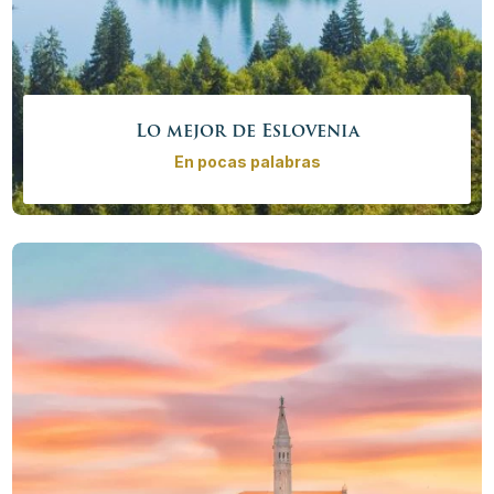
Lo mejor de Eslovenia
En pocas palabras
Disfrute el tour privado desde los Alpes hasta el mar
Mediterráneo. Visite los lugares más interesantes de
Eslovenia como el Lago Bled, las Cuevas de Škocjan,
Piran y Ljubljana con parada en los viñedos de Goriška
Brda. En conclusión, es un excelente tour privado para
reservar.
Precio desde
1635,00 € – 6020,00 €
/
persona
Más info
Reservar ahora