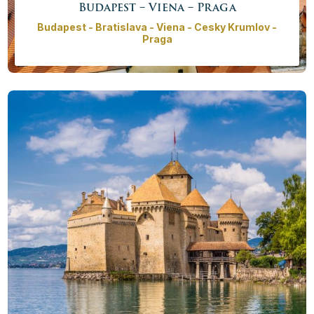
Budapest – Viena – Praga
Budapest - Bratislava - Viena - Cesky Krumlov -
Praga
Explore las tres capitales más bellas de Europa Central
en solo 7 días en nuestro exclusivo tour privado que
comienza con el tesoro del Danubio, Budapest,
continuando con la ciudad imperial de Viena y
terminando en la ciudad dorada, Praga.
Precio desde
2260,00€ - 10460,00 €
/
persona
Más info
Reservar ahora