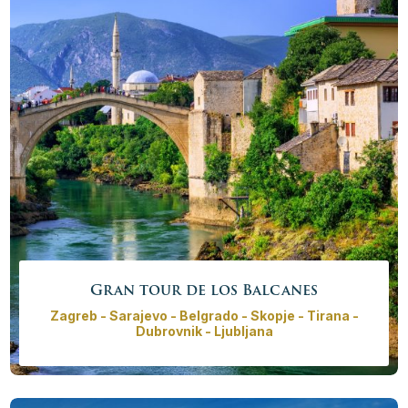
Precio desde
3885,00€ - 16415,00 €
/
persona
Más info
Reservar ahora
Gran tour de los Balcanes
Zagreb - Sarajevo - Belgrado - Skopje - Tirana -
Dubrovnik - Ljubljana
Explore los Balcanes con un guía privado. El recorrido
abarca 7 países – 6 de ellos conocidos como ex
Yugoslavia y su vecino Albania. Región que pasó por