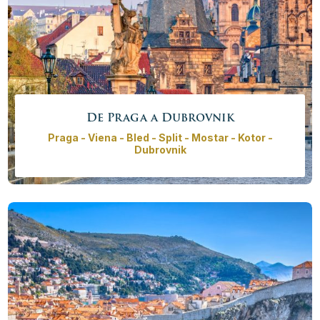
De Praga a Dubrovnik
Praga - Viena - Bled - Split - Mostar - Kotor -
Dubrovnik
Descubre los sitios más bellos, recorriendo Europa a
través de las ciudades con carácter y atracciones
increíbles. Una combinación de cascos antiguos,
castillos, islas, parques naturales, cuevas y montañas
le dará una sensación de cómo se siente Europa
realmente.
Precio desde
4415,00€ - 18560,00 €
/
persona