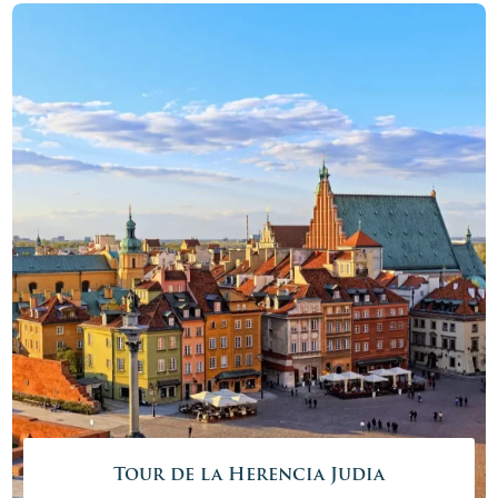
la región y aprenda sobre su tormentosa historia.
Precio desde
4065,00€ - 19410,00 €
/
persona
Más info
Reservar ahora
Tour de la Herencia Judia