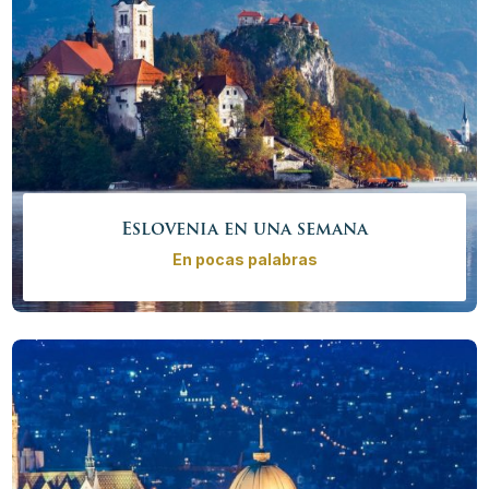
Eslovenia en una semana
En pocas palabras
Descubre la diversidad de Eslovenia en este tour de
una semana. Admire los pintorescos castillos del país,
misteriosos monasterios, coloridos viñedos, hermosas
ciudades, lagos de cuento de hadas y ríos de los
Alpes y pruebe el mar Mediterráneo.
Precio desde
2450,00€ – 9435,00€ €
/
persona