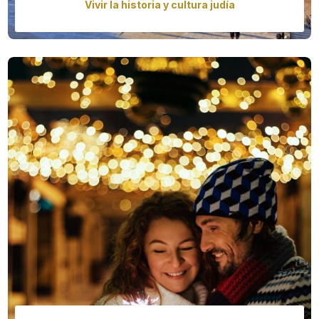
Vivir la historia y cultura judía
Explore the Jewish history, culture and religion in
Eastern and Central Europe. The journey will take you
through vivid and colorful towns and show you the
memorable experiences and monuments that proudly
reveal the Jewish heritage.
Precio desde
3795,00€ - 16040,00 €
/
persona
Más info
Reservar ahora