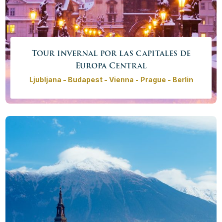
Tour invernal por las capitales de
Europa Central
Ljubljana - Budapest - Vienna - Prague - Berlin
Tour invernal de 6 ciudades capitales de Europa
Central: Ljubljana, Budapest, Bratislava, Viena, Praga y
Berlín. Explore lo mejor de Europa sin multitudes y viva
la vida como la viven los lugareños.
Precio desde
3245,00€ - 15050,00 €
/
persona
Más info
Reservar ahora