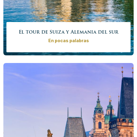
El tour de Suiza y Alemania del sur
En pocas palabras
Explore lo mejor de Suiza: increíbles ciudades antigua,
hermosos lagos y los impresionantes Alpes. Continúa
hacia Baviera para ver más de la naturaleza fascinante
y de la arquitectura más hermosa de Europa: los
edificios del rey Ludwig II de Baviera.
Precio desde
4365,00€ – 16520,00 €
/
persona
Más info
Reservar ahora