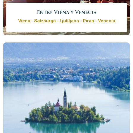
Entre Viena y Venecia
Viena - Salzburgo - Ljubljana - Piran - Venecia
Tour privado entre Viena y Venecia te llevará por
increíbles paisajes de Eslovenia, Austria e Italia. Visita
la ciudad de Mozart, Salzburgo. Visita la ciudad de
Mozart, Salzburgo. Y para terminar las fantásticas
vacaciones, tome un café en la plaza de San Marco en
Venecia.
Precio desde
3545,00€ - 14600,00 €
/
persona
Más info
Reservar ahora