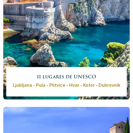
Más info
Reservar ahora
11 lugares de UNESCO
Ljubljana - Pula - Plitvice - Hvar - Kotor - Dubrovnik
¡Visite 4 países y 11 sitios de la UNESCO en tan sólo 13
días! Explore las cuevas de Škocjan en Eslovenia,
camine por los lagos de Plitvice, pasee por el puente
de Mostar, las murallas de Dubrovnik y explore la
bahía de Kotor.