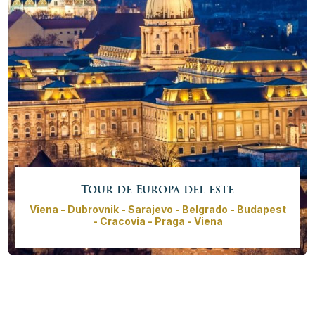
Más info
Reservar ahora
Tour de Europa del este
Viena - Dubrovnik - Sarajevo - Belgrado - Budapest
- Cracovia - Praga - Viena
Explore los mejores destinos de la ´Nueva Europa´ en
este tour privado por Europa del Este. Tour completo
para todos los que quieran visitar todo lo que Europa
del Este tiene para ofrecer en un recorrido con inicio y
fin en Viena. El tour lo llevará a todos los principales
sitios desde Praga, Cracovia, Budapest hasta el Lago