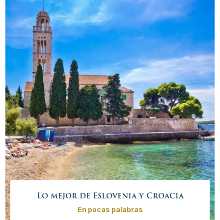
Precio desde
3670,00€ – 14700,00 €
/
persona
Más info
Reservar ahora
Lo mejor de Eslovenia y Croacia
En pocas palabras