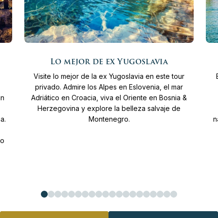
Lo mejor de ex Yugoslavia
11
Días
Desde
3.015 €
Visite lo mejor de la ex Yugoslavia en este tour
Más info
privado. Admire los Alpes en Eslovenia, el mar
an
Adriático en Croacia, viva el Oriente en Bosnia &
Herzegovina y explore la belleza salvaje de
a.
Montenegro.
n
go