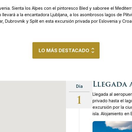
r las capitales de Europa Central
venia. Sienta los Alpes con el pintoresco Bled y saboree el Mediterr
o llevará a la encantadora Ljubljana, a los asombrosos lagos de Plit
r, Dubrovnik y Split en esta excursión privada por Eslovenia y Croa
na semana
 Eslovenia, Austria e Italia
LO MÁS DESTACADO
ico de Eslovenia
Destacados del Tour
Llegada 
Día
Llegada al aeropuert
1
privado hasta el lag
excursión por la ci
ra Mundial
Cata de vinos en el área d
isla. Alojamiento en 
Restos del Palacio de Dioc