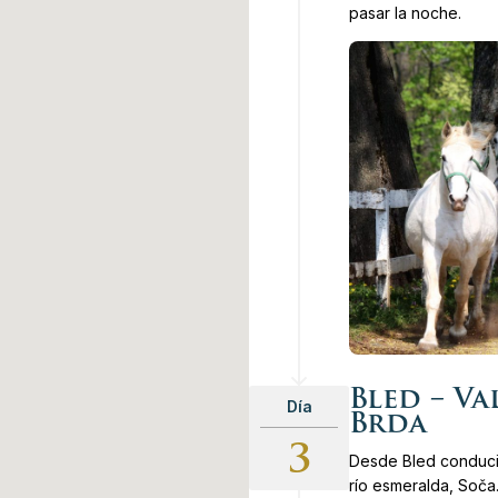
pasar la noche.
Bled – Va
Día
Brda
3
Desde Bled conduci
río esmeralda, Soča