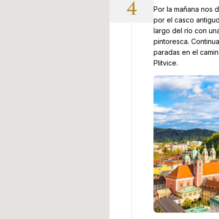
4
Por la mañana nos d
por el casco antiguo 
largo del río con un
pintoresca. Continu
paradas en el camino
Plitvice.