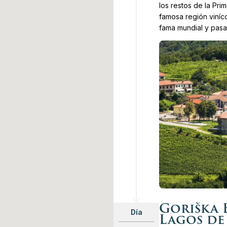
los restos de la Pri
famosa región viníc
fama mundial y pasar
Goriška B
Día
Lagos de 