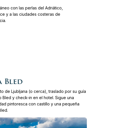
áneo con las perlas del Adriático,
vice y a las ciudades costeras de
cia.
a Bled
o de Ljubljana (o cerca), traslado por su guía
o Bled y check-in en el hotel. Sigue una
udad pintoresca con castillo y una pequeña
e Brda
Bled.
leciano en Split