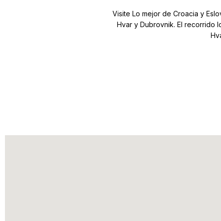
Tour invernal po
Visite Lo mejor de Croacia y Eslo
Hvar y Dubrovnik. El recorrido l
Hva
Eslovenia en u
Tour familiar por
Tour gastronóm
Valle de Soča y lugares de interés de la Primera Guer
Paseo por los Lagos de Plitvice