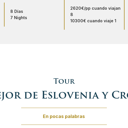
2620€/pp cuando viajan
 Polonia
ovenia
8 Días
8
7 Nights
10300€ cuando viaje 1
s República Checa
oacia
 Serbia
de Eslovenia
 Suiza
ica
o
Tour
ncia Judia
jor de Eslovenia y C
 navideño de Europa del Este
En pocas palabras
o