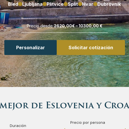
Bled
Ljubljana
Plitvice
Split
Hvar
Dubrovnik
 Croacia
na – Praga
Precio desde
2620,00€ – 10300,00 €
 Eslovaquia
 y Alemania del sur
 Eslovenia
rovnik
Personalizar
Solicitar cotización
 Hungría
UNESCO
talia
s Balcanes
s Kosovo
r Croacia y Eslovenia
mejor de Eslovenia y Cro
 Macedonia del Norte
Venecia
Precio por persona
s Montenegro
enecia
Duración