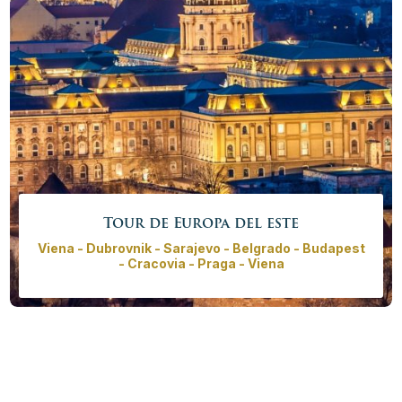
Más info
Reservar ahora
Tour de Europa del este
Viena - Dubrovnik - Sarajevo - Belgrado - Budapest
- Cracovia - Praga - Viena
Explore los mejores destinos de la ´Nueva Europa´ en
este tour privado por Europa del Este. Tour completo
para todos los que quieran visitar todo lo que Europa
del Este tiene para ofrecer en un recorrido con inicio y
fin en Viena. El tour lo llevará a todos los principales
sitios desde Praga, Cracovia, Budapest hasta el Lago
Bled, Sarajevo y Dubrovnik.