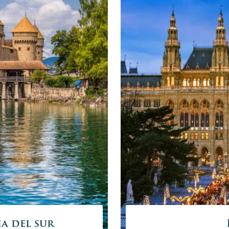
r las capitales de Europa Central
na semana
 Eslovenia, Austria e Italia
ico de Eslovenia
ia del sur