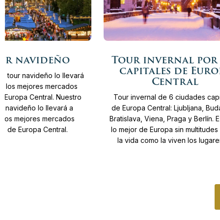
Más
Desde
3.930 €
11
Días
Desde
3.245 €
our navideño
Tour invernal por
info
capitales de Euro
co tour navideño lo llevará
Central
de los mejores mercados
 Europa Central. Nuestro
Tour invernal de 6 ciudades capi
ur navideño lo llevará a
de Europa Central: Ljubljana, Bud
e los mejores mercados
Bratislava, Viena, Praga y Berlín. 
s de Europa Central.
lo mejor de Europa sin multitudes 
la vida como la viven los lugare