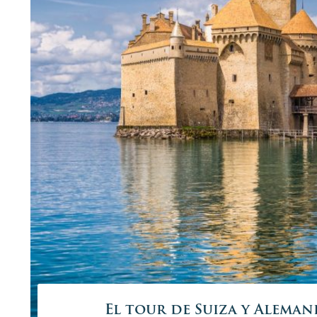
Tour invernal po
Eslovenia en u
Tour familiar por
Tour gastronóm
El tour de Suiza y Aleman