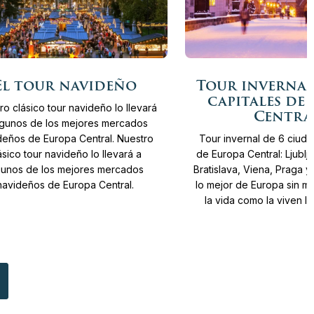
Más
ías
Desde
3.930 €
11
Días
Desde
3.2
El tour navideño
Tour invernal
info
capitales de
ro clásico tour navideño lo llevará
Centra
lgunos de los mejores mercados
deños de Europa Central. Nuestro
Tour invernal de 6 ciuda
ásico tour navideño lo llevará a
de Europa Central: Ljublj
gunos de los mejores mercados
Bratislava, Viena, Praga y 
navideños de Europa Central.
lo mejor de Europa sin mu
la vida como la viven l