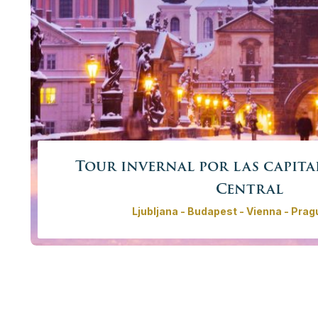
Tour invernal por las capita
Central
Ljubljana - Budapest - Vienna - Pragu
Tour invernal de 6 ciudades capitales de Europa Centr
Bratislava, Viena, Praga y Berlín. Explore lo mejor de Eur
vida como la viven los lugareño
Precio desde
3245,00€ - 15050,
persona