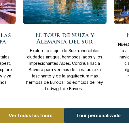
Más
Más
11
Días
Desde
4.365€ €
12
D
 las
El tour de Suiza y
info
info
pa
Alemania del sur
Nuest
Explore lo mejor de Suiza: increíbles
a a
tales
ciudades antigua, hermosos lagos y los
navi
apest,
impresionantes Alpes. Continúa hacia
cl
Explore
Baviera para ver más de la naturaleza
al
y viva
fascinante y de la arquitectura más
ños.
hermosa de Europa: los edificios del rey
Ludwig II de Baviera.
Ver todos los tours
Tour personalizado