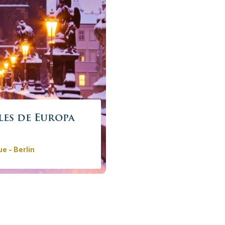
les de Europa
e - Berlin
al: Ljubljana, Budapest,
opa sin multitudes y viva la
s.
00 €
/