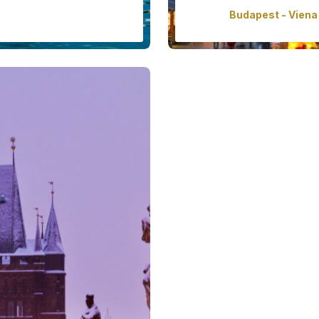
Budapest - Viena
ua, hermosos lagos y los
Nuestro clásico tour n
er más de la naturaleza
navideños de Europa Centra
os edificios del rey Ludwig
los mejore
Prec
00 €
/
Má
ora