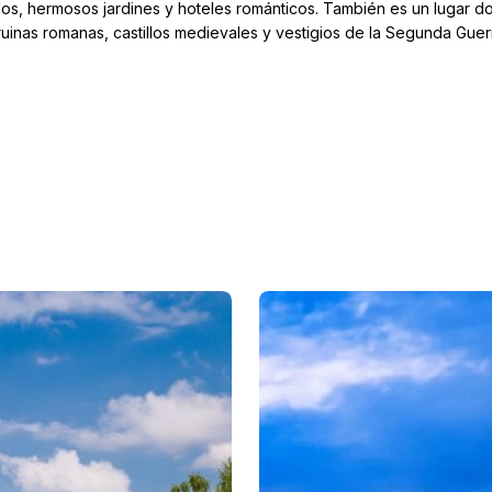
los, hermosos jardines y hoteles románticos. También es un lugar do
ruinas romanas, castillos medievales y vestigios de la Segunda Guer
 Polonia
ovenia
s República Checa
oacia
 Serbia
de Eslovenia
 Suiza
ica
o
ncia Judia
 navideño de Europa del Este
o