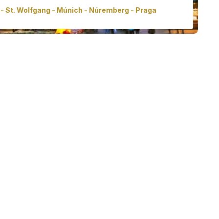
 - St. Wolfgang - Múnich - Núremberg - Praga
avideño lo llevará a algunos de los mejores mercados
l. Nuestro clásico tour navideño lo llevará a algunos de
s mercados navideños de Europa Central.
io desde
3930,00€ - 17305,00 €
/
persona
s info
Reservar ahora