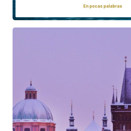
En pocas palabras
Explore lo mejor de Suiza: increíbles ciudades antig
impresionantes Alpes. Continúa hacia Baviera para v
fascinante y de la arquitectura más hermosa de Europa: l
II de Baviera.
Precio desde
4365,00€ – 16520,
persona
Más info
Reservar ah