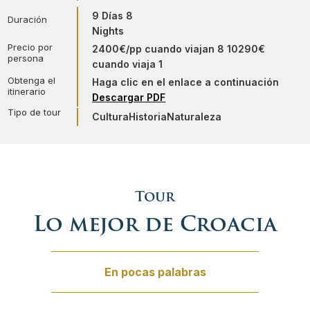
Viajes Privados Polonia
Lo mejor de Eslovenia
9 Días
8
Duración
Nights
Viajes Privados República Checa
Lo mejor de Croacia
Precio por
2400€/pp cuando viajan 8
10290€
persona
cuando viaja 1
Obtenga el
Haga clic en el enlace a continuación
Viajes Privados Serbia
Tour histórico de Eslovenia
itinerario
Descargar PDF
Tipo de tour
Cultura
Historia
Naturaleza
Viajes Privados Suiza
Aventura balcánica
Tour de invierno
Tour
Tour de la Herencia Judia
Lo mejor de Croacia
El clásico tour navideño de Europa del Este
En pocas palabras
El tour navideño