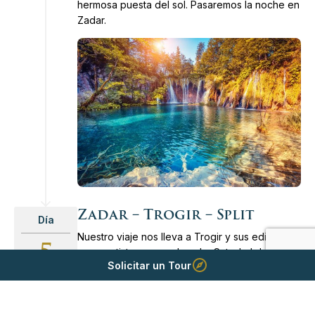
hermosa puesta del sol. Pasaremos la noche en
Zadar.
Zadar – Trogir – Split
Día
Nuestro viaje nos lleva a Trogir y sus edificios
5
renacentistas que rodean La Catedral de San
Solicitar un Tour
Lorenzo y las encantadoras calles estrechas
que datan de la antigua colonia griega. Por la
tarde exploramos Split donde, en la época
romana, se hallaba el palacio del emperador