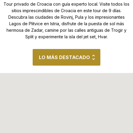
Tour invernal por las capitales de Europa Centra
Tour privado de Croacia con guía experto local. Visite todos los
sitios imprescindibles de Croacia en este tour de 9 días.
Descubra las ciudades de Rovinj, Pula y los impresionantes
Eslovenia en una semana
Lagos de Plitvice en Istria, disfrute de la puesta de sol más
hermosa de Zadar, camine por las calles antiguas de Trogir y
Tour familiar por Eslovenia, Austria e Italia
Split y experimente la isla del jet set, Hvar.
Tour gastronómico de Eslovenia
LO MÁS DESTACADO
Destacados del Tour
Paseo por el mercado de Dolac en Zagreb
Centro turístico del siglo XIX de Opatija y camino a lo
largo de su paseo marítimo
Anfiteatro romano en Pula