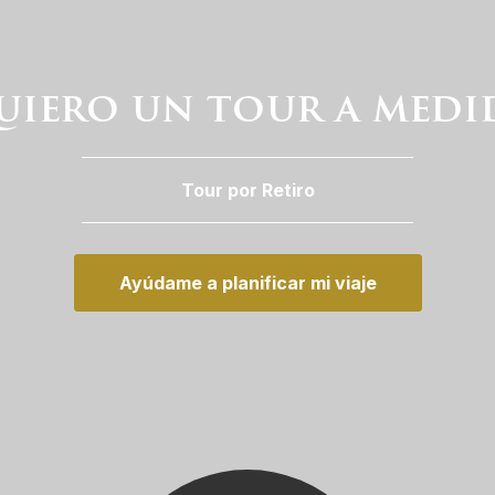
uiero un tour a medi
Tour por Retiro
Ayúdame a planificar mi viaje