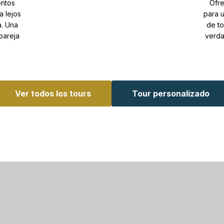
entos
Ofre
 lejos
para 
a. Una
de to
pareja
verda
Ver todos los tours
Tour personalizado