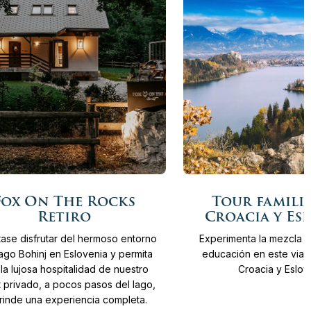
Más
ías
Desde
11.400 €
14
Días
Desde
5.8
Fox On The Rocks
Tour famili
info
Retiro
Croacia y Es
tase disfrutar del hermoso entorno
Experimenta la mezcla d
ago Bohinj en Eslovenia y permita
educación en este viaje
la lujosa hospitalidad de nuestro
Croacia y Eslov
t privado, a pocos pasos del lago,
brinde una experiencia completa.