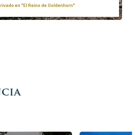
privado en "El Reino de Goldenhorn"
rmoso entorno del Lago Bohinj en Eslovenia y permita que
nuestro chalet privado, a pocos pasos del lago, le brinde
 Ofrecemos todo tipo de tratamientos para una escapada
do lo perturbador de la vida. Una verdadera experiencia
para una pareja o una familia.
cio desde
11.400,00 €
/ persona
s info
Reservar ahora
ncia