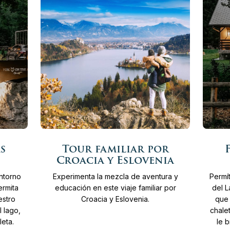
Más
Más
14
Días
Desde
5.820 €
8
D
s
Tour familiar por
info
info
Croacia y Eslovenia
entorno
Experimenta la mezcla de aventura y
Permí
ermita
educación en este viaje familiar por
del L
estro
Croacia y Eslovenia.
que 
 lago,
chale
leta.
le 