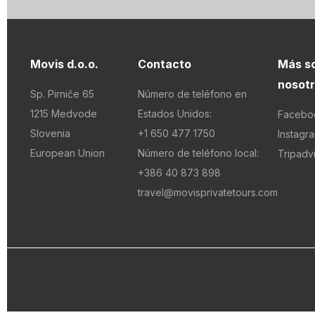
Movis d.o.o.
Contacto
Más s
nosot
Sp. Pirniče 65
Número de teléfono en
1215 Medvode
Estados Unidos:
Facebo
Slovenia
+1 650 477 1750
Instagr
European Union
Número de teléfono local:
Tripadv
+386 40 873 898
travel@movisprivatetours.com