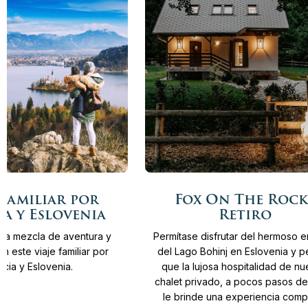
Más
Desde
5.820 €
8
Días
Desde
11.400 €
familiar por
Fox On The Rock
info
a y Eslovenia
Retiro
 la mezcla de aventura y
Permítase disfrutar del hermoso 
n este viaje familiar por
del Lago Bohinj en Eslovenia y p
acia y Eslovenia.
que la lujosa hospitalidad de nu
chalet privado, a pocos pasos del
le brinde una experiencia comp