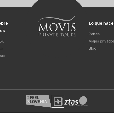
obre
Lo que hac
ros
Países
Viajes privado
ok
Blog
am
isor