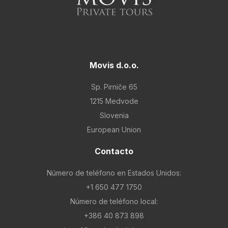
Tour invernal por las capitales de Europa Centra
Eslovenia en una semana
Tour familiar por Eslovenia, Austria e Italia
Movis d.o.o.
Tour gastronómico de Eslovenia
Sp. Pirniče 65
1215 Medvode
Slovenia
European Union
Contacto
Número de teléfono en Estados Unidos:
+1 650 477 1750
Número de teléfono local:
+386 40 873 898