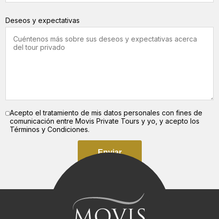
Viajes Privados Polonia
Lo mejor de Eslovenia
Deseos y expectativas
Viajes Privados República Checa
Lo mejor de Croacia
Viajes Privados Serbia
Tour histórico de Eslovenia
Viajes Privados Suiza
Aventura balcánica
Acepto el tratamiento de mis datos personales con fines de
Tour de invierno
comunicación entre Movis Private Tours y yo, y acepto los
Términos y Condiciones.
Tour de la Herencia Judia
Enviar
El clásico tour navideño de Europa del Este
El tour navideño