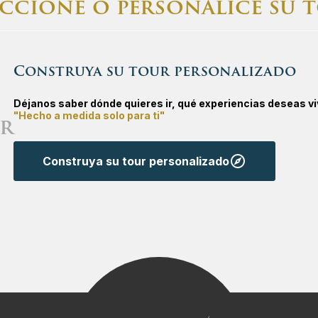
eccione o personalice su 
 Croacia
na – Praga
Construya su tour personalizado
 Eslovaquia
 y Alemania del sur
Déjanos saber dónde quieres ir, qué experiencias deseas vi
 Eslovenia
rovnik
"Hecho a medida solo para ti"
r
 Hungría
UNESCO
Construya su tour personalizado
talia
s Balcanes
s Kosovo
r Croacia y Eslovenia
 Macedonia del Norte
Venecia
s Montenegro
enecia